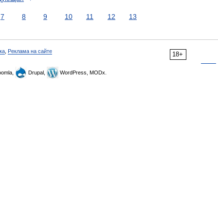
7
8
9
10
11
12
13
ка
,
Реклама на сайте
18+
omla,
Drupal,
WordPress, MODx.