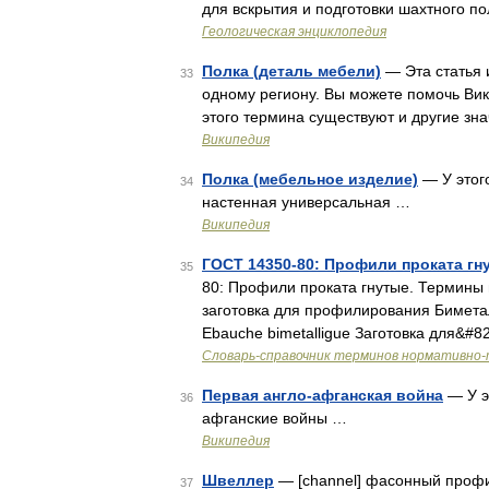
для вскрытия и подготовки шахтного п
Геологическая энциклопедия
Полка (деталь мебели)
— Эта статья 
33
одному региону. Вы можете помочь Вик
этого термина существуют и другие зн
Википедия
Полка (мебельное изделие)
— У этого
34
настенная универсальная …
Википедия
ГОСТ 14350-80: Профили проката гн
35
80: Профили проката гнутые. Термины 
заготовка для профилирования Биметалли
Ebauche bimetalligue Заготовка для&#8
Словарь-справочник терминов нормативно-
Первая англо-афганская война
— У э
36
афганские войны …
Википедия
Швеллер
— [channel] фасонный профи
37