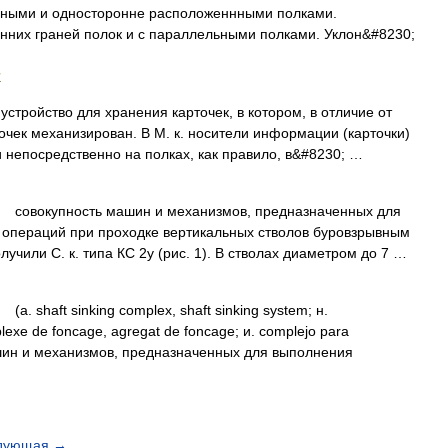
ными и односторонне расположеннными полками.
нних граней полок и с параллельными полками. Уклон&#8230;
и
йство для хранения карточек, в котором, в отличие от
очек механизирован. В М. к. носители информации (карточки)
и непосредственно на полках, как правило, в&#8230; …
вокупность машин и механизмов, предназначенных для
 операций при проходке вертикальных стволов буровзрывным
чили С. к. типа КС 2у (рис. 1). В стволах диаметром до 7 …
 shaft sinking complex, shaft sinking system; н.
lexe de foncage, agregat de foncage; и. complejo para
машин и механизмов, предназначенных для выполнения
дующая
→