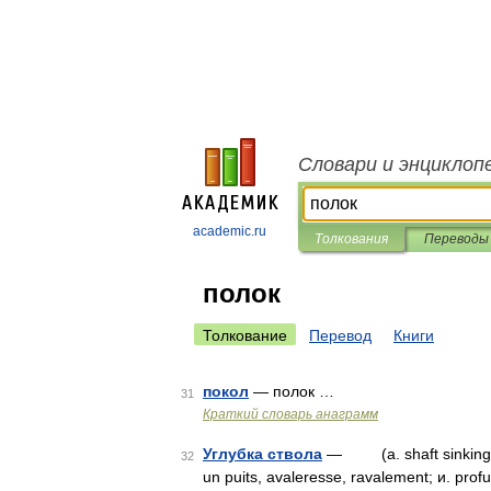
Словари и энциклоп
academic.ru
Толкования
Переводы
полок
Толкование
Перевод
Книги
покол
— полок …
31
Краткий словарь анаграмм
Углубка ствола
— (a. shaft sinking, s
32
un puits, avaleresse, ravalement; и. p