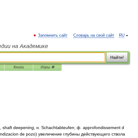
Запомнить сайт
Словарь на свой сайт
RU
едии на Академике
Найти!
Книги
Игры ⚽
haft deepening; н. Schachtabteufen; ф. approfondissement d
rofundizacion de pozo) увеличение глубины действующего ствола