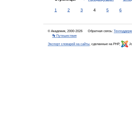
1
2
3
4
5
6
© Академик, 2000-2026
Обратная связь:
Техподдерж
👣 Путешествия
Экспорт словарей на сайты
, сделанные на PHP,
Jo