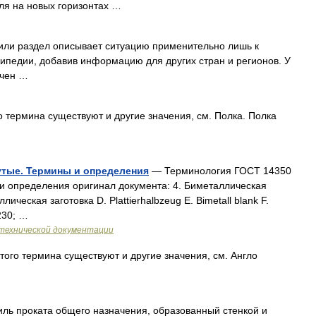
оля на новых горизонтах …
или раздел описывает ситуацию применительно лишь к
ипедии, добавив информацию для других стран и регионов. У
ачен …
 термина существуют и другие значения, см. Полка. Полка
утые. Термины и определения
— Терминология ГОСТ 14350
и определения оригинал документа: 4. Биметаллическая
ческая заготовка D. Plattierhalbzeug Е. Bimetall blank F.
230; …
технической документации
того термина существуют и другие значения, см. Англо
ль проката общего назначения, образованный стенкой и