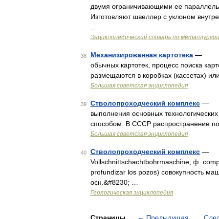
двумя ограничивающими ее параллель
Изготовляют швеллер с уклоном внутре
…
Энциклопедический словарь по металлурги
Механизированная картотека
— устро
38
обычных картотек, процесс поиска карт
размещаются в коробках (кассетах) ил
Большая советская энциклопедия
Стволопроходческий комплекс
— со
39
выполнения основных технологических
способом. В СССР распространение полу
Большая советская энциклопедия
Стволопроходческий комплекс
— (a.
40
Vollschnittschachtbohrmaschine; ф. comp
profundizar los pozos) совокупность 
осн.&#8230; …
Геологическая энциклопедия
Страницы
←
Предыдущая
Сле